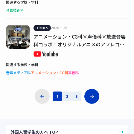
関連する学校・学科
音響技術科
TOPICS
2026.1.26
アニメーション・CG科×声優科×放送音響
科コラボ！オリジナルアニメのアフレコ収
録を実施
関連する学校・学科
音声メディア科
アニメーション・CG科
声優科
1
2
3
外国人留学生の方へ TOP