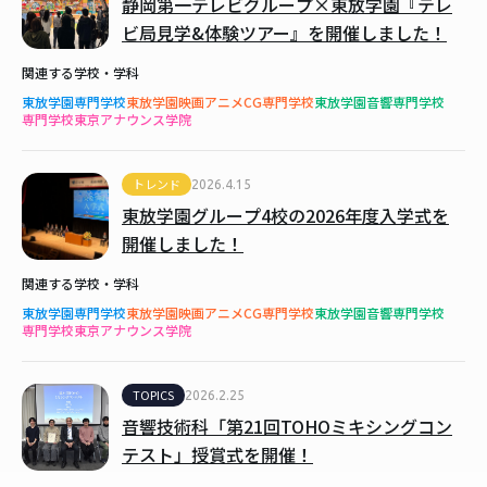
静岡第一テレビグループ×東放学園『テレ
ビ局見学&体験ツアー』を開催しました！
関連する学校・学科
東放学園専門学校
東放学園映画アニメCG専門学校
東放学園音響専門学校
専門学校東京アナウンス学院
トレンド
2026.4.15
東放学園グループ4校の2026年度入学式を
開催しました！
関連する学校・学科
東放学園専門学校
東放学園映画アニメCG専門学校
東放学園音響専門学校
専門学校東京アナウンス学院
TOPICS
2026.2.25
音響技術科「第21回TOHOミキシングコン
テスト」授賞式を開催！