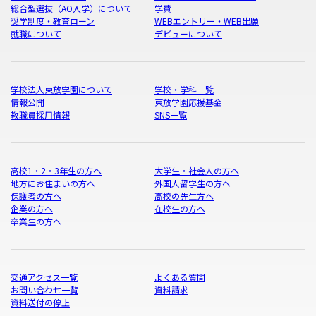
総合型選抜（AO入学）について
学費
奨学制度・教育ローン
WEBエントリー・WEB出願
就職について
デビューについて
学校法人東放学園について
学校・学科一覧
情報公開
東放学園応援基金
教職員採用情報
SNS一覧
高校1・2・3年生の方へ
大学生・社会人の方へ
地方にお住まいの方へ
外国人留学生の方へ
保護者の方へ
高校の先生方へ
企業の方へ
在校生の方へ
卒業生の方へ
交通アクセス一覧
よくある質問
お問い合わせ一覧
資料請求
資料送付の停止