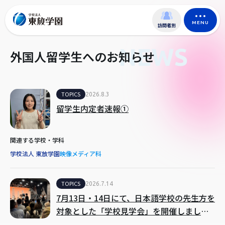
MENU
訪問者別
NEWS
外国人留学生へのお知らせ
TOPICS
2026.8.3
留学生内定者速報①
関連する学校・学科
学校法人 東放学園
映像メディア科
TOPICS
2026.7.14
7月13日・14日にて、日本語学校の先生方を
対象とした「学校見学会」を開催しまし
た！