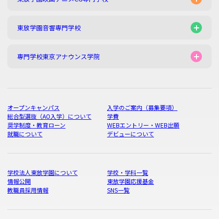
東放学園音響専門学校
専門学校東京アナウンス学院
オープンキャンパス
入学のご案内（募集要項）
総合型選抜（AO入学）について
学費
奨学制度・教育ローン
WEBエントリー・WEB出願
就職について
デビューについて
学校法人東放学園について
学校・学科一覧
情報公開
東放学園応援基金
教職員採用情報
SNS一覧