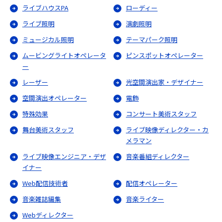
ライブハウスPA
ローディー
ライブ照明
演劇照明
ミュージカル照明
テーマパーク照明
ムービングライトオペレータ
ピンスポットオペレーター
ー
レーザー
光空間演出家・デザイナー
空間演出オペレーター
電飾
特殊効果
コンサート美術スタッフ
舞台美術スタッフ
ライブ映像ディレクター・カ
メラマン
ライブ映像エンジニア・デザ
音楽番組ディレクター
イナー
Web配信技術者
配信オペレーター
音楽雑誌編集
音楽ライター
Webディレクター