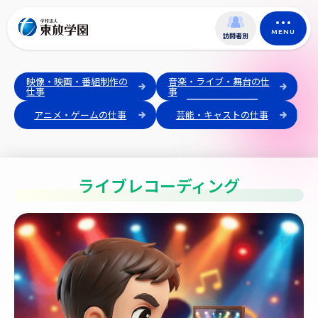
MENU
訪問者別
映像・映画・番組制作の
音楽・ライブ・舞台の仕
仕事
事
アニメ・ゲームの仕事
芸能・キャストの仕事
ライブレコーディング