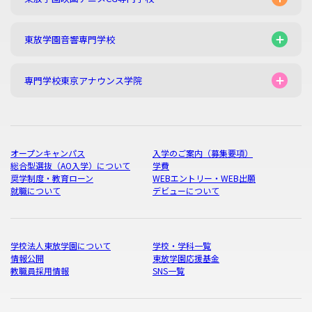
東放学園音響専門学校
専門学校東京アナウンス学院
オープンキャンパス
入学のご案内（募集要項）
総合型選抜（AO入学）について
学費
奨学制度・教育ローン
WEBエントリー・WEB出願
就職について
デビューについて
学校法人東放学園について
学校・学科一覧
情報公開
東放学園応援基金
教職員採用情報
SNS一覧