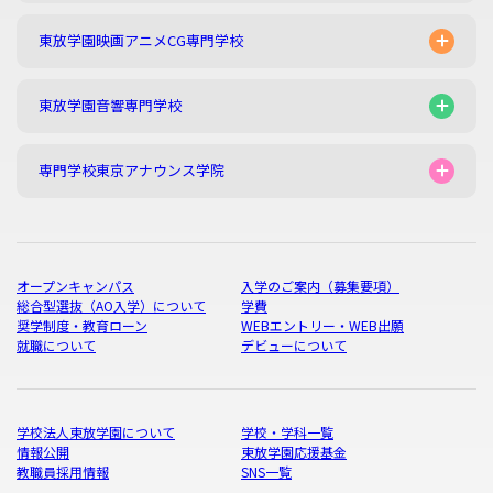
東放学園映画アニメCG専門学校
東放学園音響専門学校
専門学校東京アナウンス学院
オープンキャンパス
入学のご案内（募集要項）
総合型選抜（AO入学）について
学費
奨学制度・教育ローン
WEBエントリー・WEB出願
就職について
デビューについて
学校法人東放学園について
学校・学科一覧
情報公開
東放学園応援基金
教職員採用情報
SNS一覧