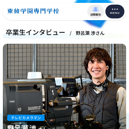
MENU
訪問者別
卒業生インタビュー
/
野呂瀬 渉さん
テレビカメラマン
野呂瀬 渉
さん