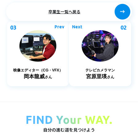
卒業生一覧へ戻る
03
Prev
Next
02
映像エディター（CG・VFX）
テレビカメラマン
岡本龍威
宮原里瑛
さん
さん
FIND Your WAY.
自分の進む道を見つけよう