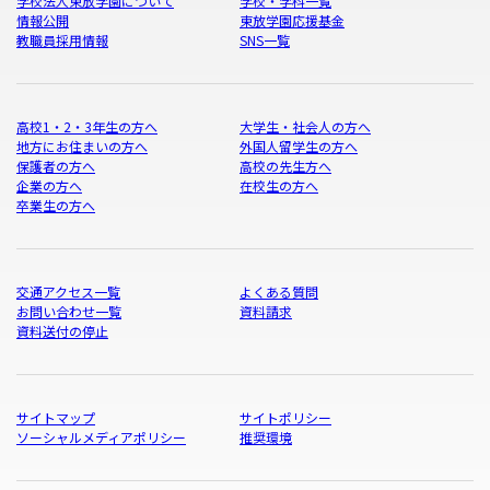
学校法人東放学園について
学校・学科一覧
情報公開
東放学園応援基金
教職員採用情報
SNS一覧
高校1・2・3年生の方へ
大学生・社会人の方へ
地方にお住まいの方へ
外国人留学生の方へ
保護者の方へ
高校の先生方へ
企業の方へ
在校生の方へ
卒業生の方へ
交通アクセス一覧
よくある質問
お問い合わせ一覧
資料請求
資料送付の停止
サイトマップ
サイトポリシー
ソーシャルメディアポリシー
推奨環境