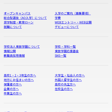
オープンキャンパス
入学のご案内（募集要項）
総合型選抜（AO入学）について
学費
奨学制度・教育ローン
WEBエントリー・WEB出願
就職について
デビューについて
学校法人東放学園について
学校・学科一覧
情報公開
東放学園応援基金
教職員採用情報
SNS一覧
高校1・2・3年生の方へ
大学生・社会人の方へ
地方にお住まいの方へ
外国人留学生の方へ
保護者の方へ
高校の先生方へ
企業の方へ
在校生の方へ
卒業生の方へ