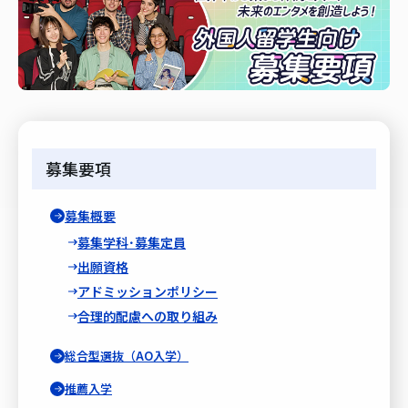
募集要項
募集概要
募集学科･募集定員
出願資格
アドミッションポリシー
合理的配慮への取り組み
総合型選抜（AO入学）
推薦入学