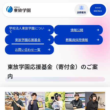
MENU
訪問者別
学校法人東放学園につい
情報公開
て
東放学園応援基金
教職員採用情報
お問い合わせ一覧
東放学園応援基金（寄付金）のご案
内