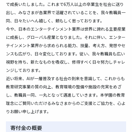
で成長いたしました。これまで6万人以上の卒業生を社会に送り
出し、みなさまが各業界で活躍されていることを、我々教職員一
同、日々たいへん嬉しく、頼もしく思っております。
今や、日本のエンターテインメント業界は世界に誇れる主要産業
に成長し、グローバル産業となりました。それに伴い、エンター
テインメント業界から求められる能力、技量、考え方、発想やセ
ンスも広がり、日々変化しております。従い、我々教職員も広い
視野を持ち、新たなものを吸収し、修得すべく日々努力しチャレ
ンジしております。
近い将来、AIが一層普及する社会の到来を意識して、これからも
教育研究事業の質の向上、教育環境の整備や施設の充実をめざ
し、教職員一同、一丸となって邁進していきます。本学園の教育
理念にご賛同いただけるみなさまからのご支援とご協力を、心よ
りお願い申し上げます。
寄付金の概要