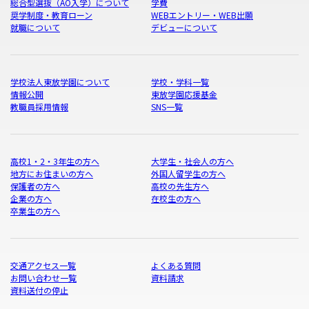
総合型選抜（AO入学）について
学費
奨学制度・教育ローン
WEBエントリー・WEB出願
就職について
デビューについて
学校法人東放学園について
学校・学科一覧
情報公開
東放学園応援基金
教職員採用情報
SNS一覧
高校1・2・3年生の方へ
大学生・社会人の方へ
地方にお住まいの方へ
外国人留学生の方へ
保護者の方へ
高校の先生方へ
企業の方へ
在校生の方へ
卒業生の方へ
交通アクセス一覧
よくある質問
お問い合わせ一覧
資料請求
資料送付の停止