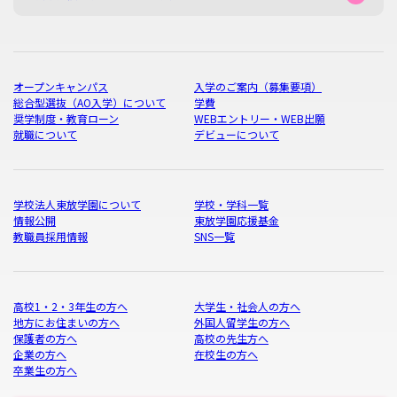
オープンキャンパス
入学のご案内（募集要項）
総合型選抜（AO入学）について
学費
奨学制度・教育ローン
WEBエントリー・WEB出願
就職について
デビューについて
学校法人東放学園について
学校・学科一覧
情報公開
東放学園応援基金
教職員採用情報
SNS一覧
高校1・2・3年生の方へ
大学生・社会人の方へ
地方にお住まいの方へ
外国人留学生の方へ
保護者の方へ
高校の先生方へ
企業の方へ
在校生の方へ
卒業生の方へ