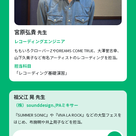
宮原弘貴
先生
レコーディングエンジニア
ももいろクローバーZやDREAMS COME TRUE、大澤誉志幸、
山下久美子など有名アーティストのレコーディングを担当。
担当科目
「レコーディング基礎演習」
祖父江 晃
先生
（株）sounddesign./PAミキサー
『SUMMER SONIC』や『VIVA LA ROCK』などの大型フェスを
はじめ、布施明や井上苑子などを担当。