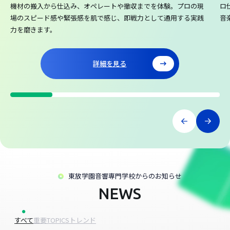
機材の搬入から仕込み、オペレートや撤収までを体験。プロの現
ロ
場のスピード感や緊張感を肌で感じ、即戦力として通用する実践
音
力を磨きます。
詳細を見る
東放学園音響専門学校からのお知らせ
NEWS
すべて
重要
TOPICS
トレンド