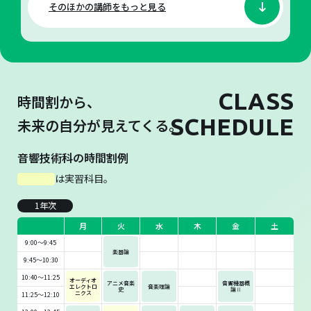
そのほかの講師をもっと見る
CLASS
時間割から、
SCHEDULE
未来の自分が見えてくる。
音響技術科の時間割例
は実習科目。
1年次
月
火
水
木
金
土
9:00～9:45
楽器論
9:45～10:30
10:40～11:25
オーディオ
アニメ音楽
音響機器概
エレクトロ
音楽理論
史
論Ⅱ
ニクス
11:25～12:10