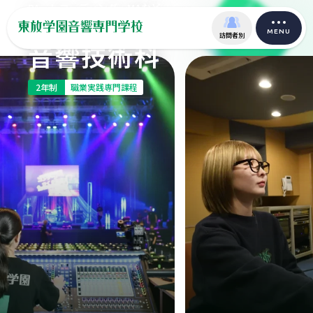
PA・レコーディング・MAなど
音響分野で活躍するエンジニアを育成
MENU
訪問者別
音響技術科
2年制
職業実践専門課程