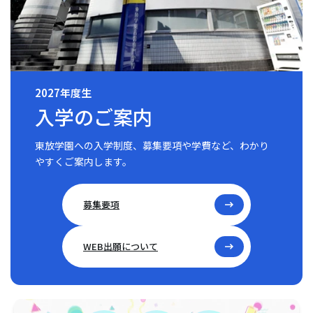
2027年度生
入学のご案内
東放学園への入学制度、募集要項や学費など、わかり
やすくご案内します。
募集要項
WEB出願について