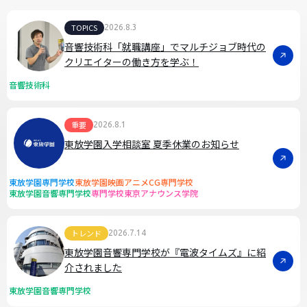
TOPICS
2026.8.3
音響技術科「就職講座」でマルチジョブ時代の
クリエイターの働き方を学ぶ！
音響技術科
重要
2026.8.1
東放学園入学相談室 夏季休業のお知らせ
東放学園専門学校
東放学園映画アニメCG専門学校
東放学園音響専門学校
専門学校東京アナウンス学院
トレンド
2026.7.14
東放学園音響専門学校が『電波タイムズ』に紹
介されました
東放学園音響専門学校