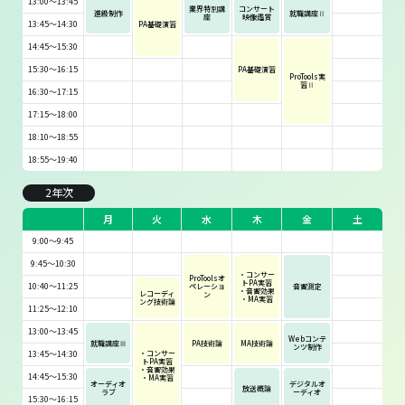
13:00～13:45
業界特別講
コンサート
進級制作
就職講座Ⅱ
座
映像鑑賞
13:45～14:30
PA基礎演習
14:45～15:30
15:30～16:15
PA基礎演習
ProTools実
習Ⅱ
16:30～17:15
17:15～18:00
18:10～18:55
18:55～19:40
2年次
月
火
水
木
金
土
9:00～9:45
9:45～10:30
・コンサー
ProToolsオ
トPA実習
10:40～11:25
ペレーショ
音響測定
・音響効果
レコーディ
ン
・MA実習
ング技術論
11:25～12:10
13:00～13:45
Webコンテ
就職講座Ⅲ
PA技術論
MA技術論
ンツ制作
13:45～14:30
・コンサー
トPA実習
・音響効果
14:45～15:30
・MA実習
オーディオ
デジタルオ
放送概論
ラブ
ーディオ
15:30～16:15