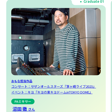
Graduate 02
おもな担当作品
櫻坂46『Unhappy birthday構文』
乃木坂46『ビリヤニ』
日向坂46『お願いバッハ！』
V from BTS - Slow Dancing / THE FIRST TAKE