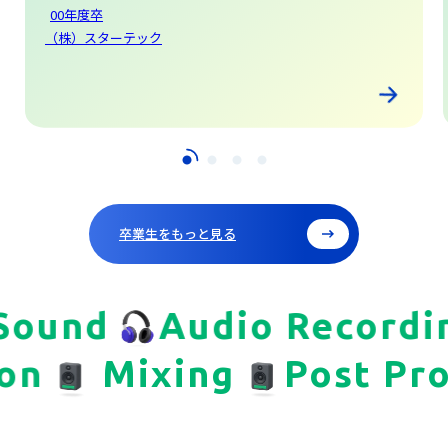
レコーディングエンジニア・サウンドクリエイター
松本靖雄
さん
88年度卒
ZeeQ CO.,LTD.
卒業生をもっと見る
ound
Audio Recording
tion
Mixing
Post 