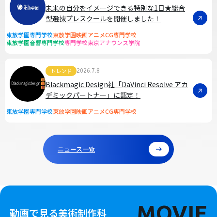
未来の自分をイメージできる特別な1日★総合
型選抜プレスクールを開催しました！
東放学園専門学校
東放学園映画アニメCG専門学校
東放学園音響専門学校
専門学校東京アナウンス学院
トレンド
2026.7.8
Blackmagic Design社「DaVinci Resolve アカ
デミックパートナー」に認定！
東放学園専門学校
東放学園映画アニメCG専門学校
ニュース一覧
MOVIE
動画で見る美術制作科