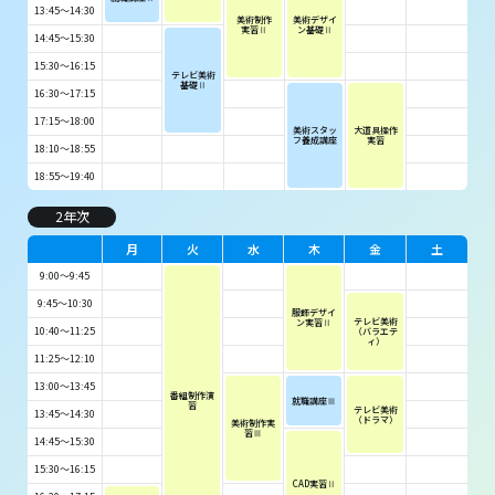
13:45～14:30
美術制作
美術デザイ
実習Ⅱ
ン基礎Ⅱ
14:45～15:30
15:30～16:15
テレビ美術
基礎Ⅱ
16:30～17:15
17:15～18:00
美術スタッ
大道具操作
フ養成講座
実習
18:10～18:55
18:55～19:40
2年次
月
火
水
木
金
土
9:00～9:45
9:45～10:30
服飾デザイ
テレビ美術
ン実習Ⅱ
10:40～11:25
（バラエテ
ィ）
11:25～12:10
13:00～13:45
番組制作演
就職講座Ⅲ
習
テレビ美術
13:45～14:30
（ドラマ）
美術制作実
習Ⅲ
14:45～15:30
15:30～16:15
CAD実習Ⅱ