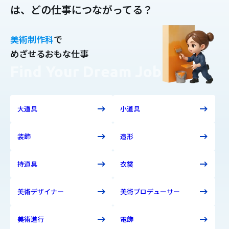
は、どの仕事につながってる？
美術制作科
で
めざせるおもな仕事
Find Your Dream Job
大道具
小道具
装飾
造形
持道具
衣裳
美術デザイナー
美術プロデューサー
美術進行
電飾