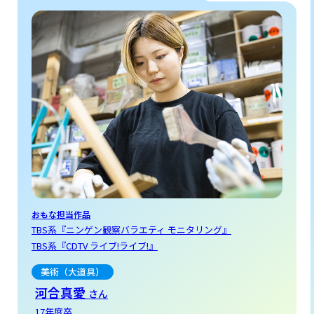
おもな担当作品
TBS系『初恋DOGs』
TBS系『あのクズを殴ってやりたいんだ』
映画『グランメゾン・パリ』
美術（持道具）
齋藤愛実
さん