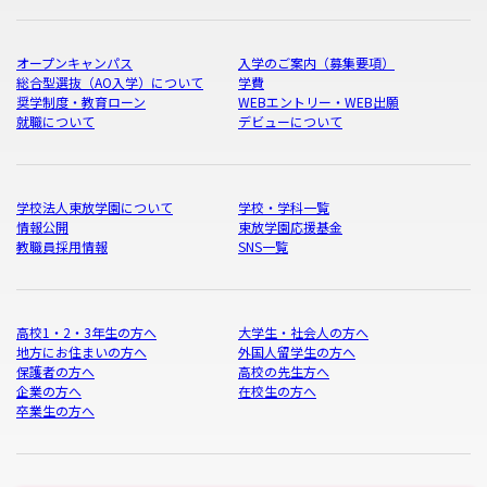
オープンキャンパス
入学のご案内（募集要項）
総合型選抜（AO入学）について
学費
奨学制度・教育ローン
WEBエントリー・WEB出願
就職について
デビューについて
学校法人東放学園について
学校・学科一覧
情報公開
東放学園応援基金
教職員採用情報
SNS一覧
高校1・2・3年生の方へ
大学生・社会人の方へ
地方にお住まいの方へ
外国人留学生の方へ
保護者の方へ
高校の先生方へ
企業の方へ
在校生の方へ
卒業生の方へ