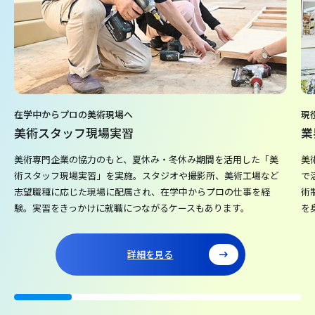
在学中からプロの美術現場へ
現
美術スタッフ現場実習
業
美術専門企業の協力のもと、夏休み・冬休み期間を活用した「美
美
術スタッフ現場実習」を実施。スタジオや撮影所、美術工場など
で
志望職種に応じた現場に配属され、在学中からプロの仕事を経
術
験。実習をきっかけに就職につながるケースもあります。
を
詳細を見る