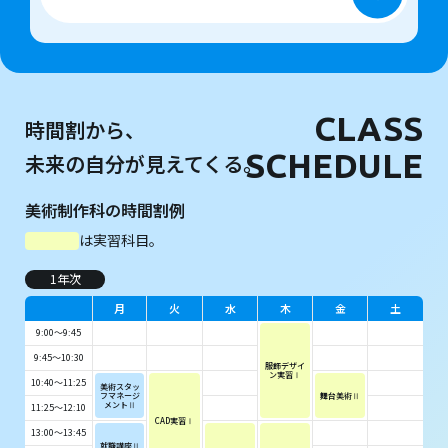
CLASS
時間割から、
SCHEDULE
未来の自分が見えてくる。
美術制作科の時間割例
は実習科目。
1年次
月
火
水
木
金
土
9:00～9:45
9:45～10:30
服飾デザイ
ン実習Ⅰ
10:40～11:25
美術スタッ
フマネージ
舞台美術Ⅱ
メントⅡ
11:25～12:10
CAD実習Ⅰ
13:00～13:45
就職講座Ⅱ