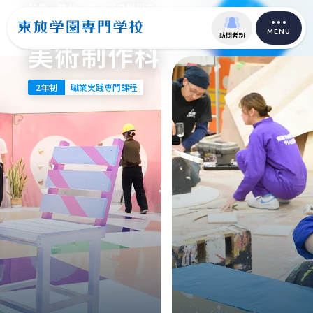
映像、舞台、ライブの世界を
美術のチカラで魅せる！
MENU
訪問者別
美術制作科
2年制
職業実践専門課程