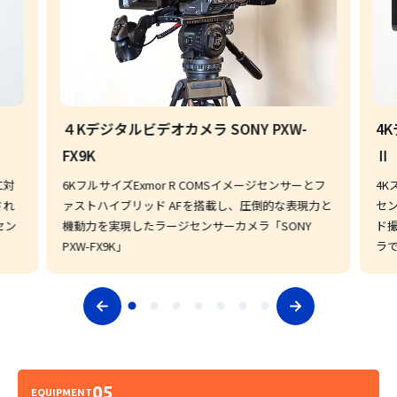
４Kデジタルビデオカメラ SONY PXW-
4K
FX9K
Ⅱ
に対
6KフルサイズExmor R COMSイメージセンサーとフ
4K
され
ァストハイブリッド AFを搭載し、圧倒的な表現力と
セン
セン
機動力を実現したラージセンサーカメラ「SONY
ド
PXW-FX9K」
ラ
05
EQUIPMENT