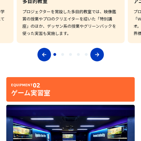
多目的教室
ア
や学
プロジェクターを常設した多目的教室では、映像鑑
プ
れて
賞の授業やプロのクリエイターを招いた「特別講
「W
座」のほか、デッサン系の授業やグリーンバックを
オ
使った実習も実施します。
界
02
EQUIPMENT
ゲーム実習室