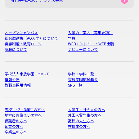
オープンキャンパス
入学のご案内（募集要項）
総合型選抜（AO入学）について
学費
奨学制度・教育ローン
WEBエントリー・WEB出願
就職について
デビューについて
学校法人東放学園について
学校・学科一覧
情報公開
東放学園応援基金
教職員採用情報
SNS一覧
高校1・2・3年生の方へ
大学生・社会人の方へ
地方にお住まいの方へ
外国人留学生の方へ
保護者の方へ
高校の先生方へ
企業の方へ
在校生の方へ
卒業生の方へ