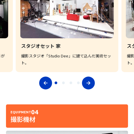
スタジオセット 家
ス
影が
撮影スタジオ「Studio Dee」に建て込んだ美術セッ
撮影
ト。
ト
04
EQUIPMENT
撮影機材