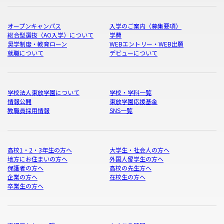
オープンキャンパス
入学のご案内（募集要項）
総合型選抜（AO入学）について
学費
奨学制度・教育ローン
WEBエントリー・WEB出願
就職について
デビューについて
学校法人東放学園について
学校・学科一覧
情報公開
東放学園応援基金
教職員採用情報
SNS一覧
高校1・2・3年生の方へ
大学生・社会人の方へ
地方にお住まいの方へ
外国人留学生の方へ
保護者の方へ
高校の先生方へ
企業の方へ
在校生の方へ
卒業生の方へ