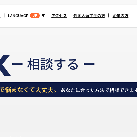
別
LANGUAGE
アクセス
外国人留学生の方
企業の方
JP
k
ー 相談する ー
で悩まなくて大丈夫。
あなたに合った方法で相談できま