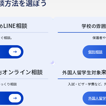
談方法を選ぼう
LINE相談
め
学校の雰囲
すぐ相談。
保護者や
個別相談
オンライン相談
方
外国人留学生対象
じっくり相談
入試・ビザ・学費など、
外国人留学