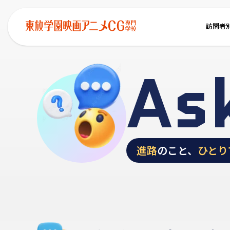
訪問者
As
進路
のこと、
ひとり