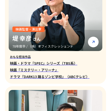
映画監督・演出家
堤 幸彦
さん
78年度卒 / （株）オフィスクレッシェンド
おもな担当作品
映画・ドラマ『SPEC』シリーズ（TBS系）
映画『ミステリー・アリーナ』
ドラマ『DARK13 踊るゾンビ学校』（ABCテレビ）