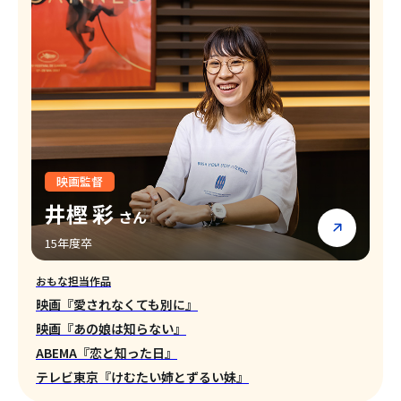
映画監督
井樫 彩
さん
15年度卒
おもな担当作品
映画『愛されなくても別に』
映画『あの娘は知らない』
ABEMA『恋と知った日』
テレビ東京『けむたい姉とずるい妹』