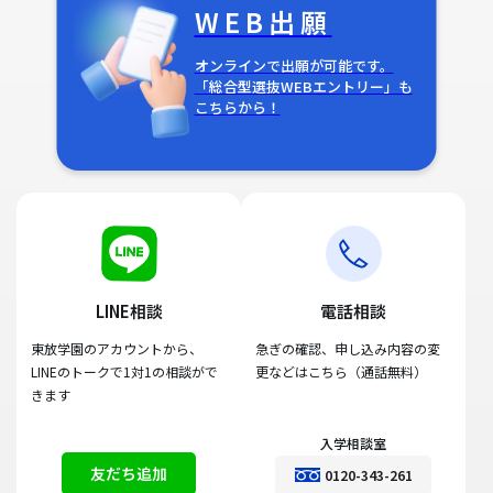
WEB出願
オンラインで出願が可能です。
「総合型選抜WEBエントリー」も
こちらから！
LINE相談
電話相談
東放学園のアカウントから、
急ぎの確認、申し込み内容の変
LINEのトークで1対1の相談がで
更などはこちら（通話無料）
きます
入学相談室
友だち追加
0120-343-261