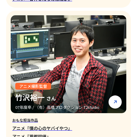
アニメ撮影監督
竹沢裕一
さん
07年度卒 / （有）高橋プロダクション T2studio
おもな担当作品
アニメ『僕の心のヤバイやつ』
アニメ『風都探偵』