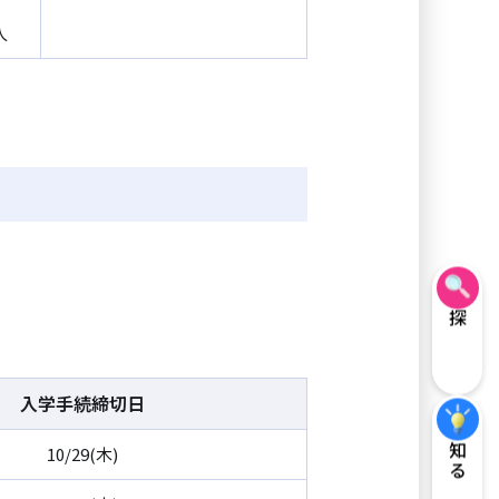
人
探す
入学手続締切日
知る
10/29(木)