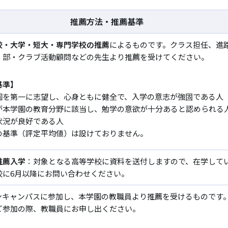
推薦方法・推薦基準
校・大学・短大・専門学校の推薦
によるものです。クラス担任、進
、部・クラブ活動顧問などの先生より推薦を受けてください。
基準】
園を第一に志望し、心身ともに健全で、入学の意志が強固である人
が本学園の教育分野に該当し、勉学の意欲が十分あると認められる
状況が良好である人
の基準（評定平均値）は設けておりません。
推薦入学
：対象となる高等学校に資料を送付しますので、在学して
校に6月以降にお問い合わせください。
ンキャンパスに参加し、本学園の教職員より推薦を受けるものです
ご参加の際、教職員にお申し出ください。