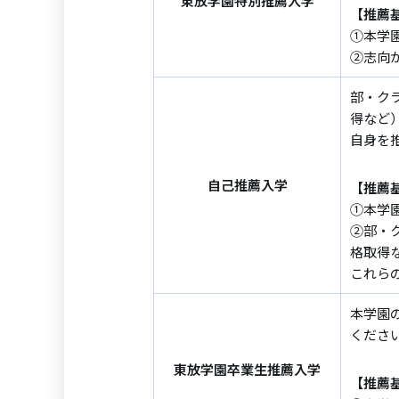
東放学園
特別推薦入学
【推薦
①本学
②志向
部・ク
得など
自身を
自己推薦入学
【推薦
①本学
②部・
格取得
これら
本学園
くださ
東放学園
卒業生推薦入学
【推薦