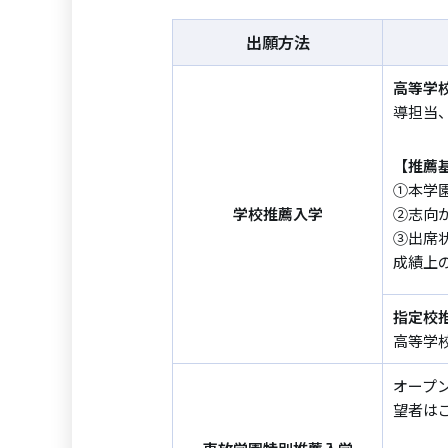
出願方法
高等学
導担当
【推薦
①本学
学校推薦入学
②志向
③出席
成績上
指定校
高等学
オープ
望者は