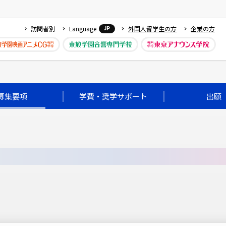
訪問者別
Language
外国人留学生の方
企業の方
JP
募集要項
学費・奨学サポート
出願