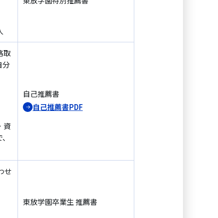
東放学園特別推薦書
人
格取
自分
自己推薦書
自己推薦書PDF
・資
で、
わせ
東放学園卒業生 推薦書