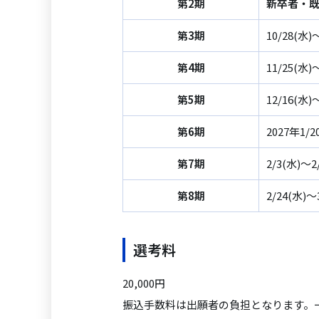
第2期
新卒者・
第3期
10/28(水)
第4期
11/25(水)
第5期
12/16(水)
第6期
2027年1/2
第7期
2/3(水)～
第8期
2/24(水)～
選考料
20,000円
振込手数料は出願者の負担となります。