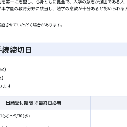
園を第一に志望し、心身ともに健全で、入学の意志が強固である人
が本学園の教育分野に該当し、勉学の意欲が十分あると認められる
実施させていただく場合があります。
手続締切日
(火)
火)
ります
出願受付期間 ※最終日必着
/1(火)～9/30(水)