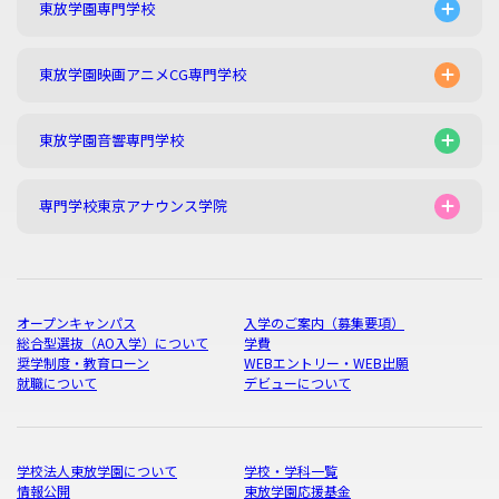
東放学園専門学校
東放学園映画アニメCG専門学校
東放学園音響専門学校
専門学校東京アナウンス学院
オープンキャンパス
入学のご案内（募集要項）
総合型選抜（AO入学）について
学費
奨学制度・教育ローン
WEBエントリー・WEB出願
就職について
デビューについて
学校法人東放学園について
学校・学科一覧
情報公開
東放学園応援基金