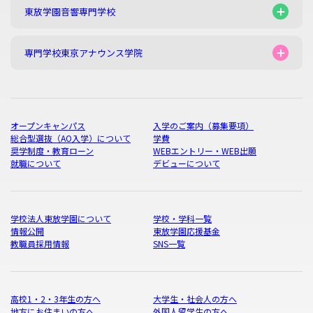
東放学園音響専門学校
専門学校東京アナウンス学院
オープンキャンパス
入学のご案内（募集要項）
総合型選抜（AO入学）について
学費
奨学制度・教育ローン
WEBエントリー・WEB出願
就職について
デビューについて
学校法人東放学園について
学校・学科一覧
情報公開
東放学園応援基金
教職員採用情報
SNS一覧
高校1・2・3年生の方へ
大学生・社会人の方へ
地方にお住まいの方へ
外国人留学生の方へ