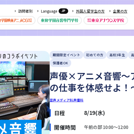
訪問者別
Language
外国人留学生の方
企業の方
JP
期間限定イベント
初めての方
高校3年生
保護者OK
声優×アニメ音響～
の仕事を体感せよ！
音声メディア科
声優科
8/19(水)
日程
開催時間
午前の部 10:00～12:00