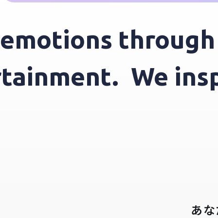
motions through e
tertainment.
We i
あな