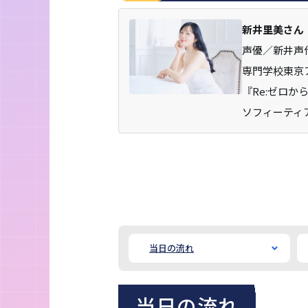
新井里美さん
声優／新井声
専門学校東京
『Re:ゼロか
ソフィーティ
当日の流れ
当日の流れ