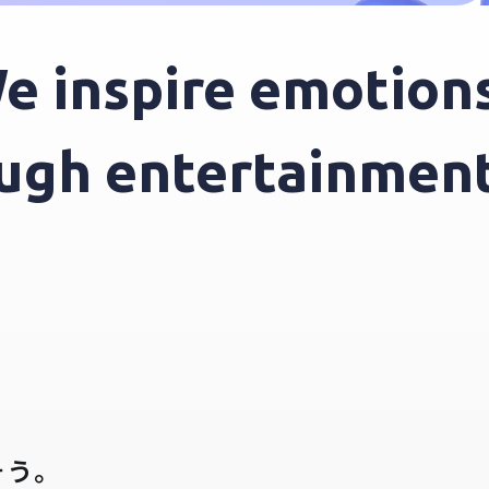
inspire emotions 
hrough entertainme
そう。