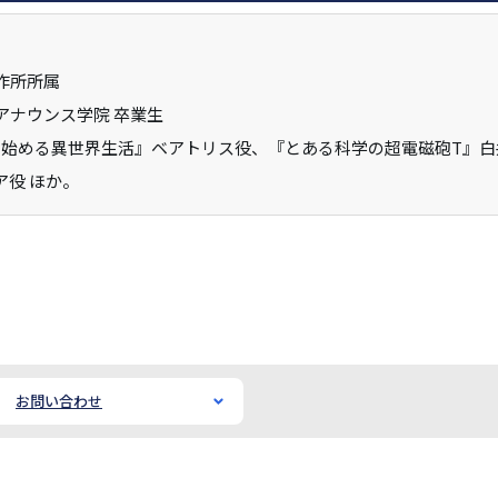
作所所属
アナウンス学院 卒業生
ら始める異世界生活』ベアトリス役、『とある科学の超電磁砲T』白井黒子役、『
ア役 ほか。
お問い合わせ