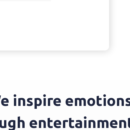
nspire emotions th
through entertain