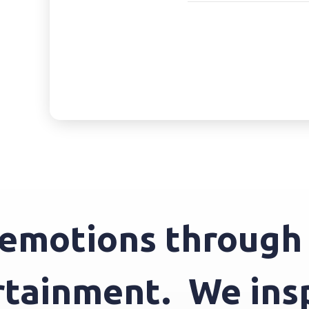
otions through en
ntertainment.
We 