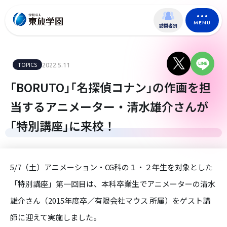
MENU
訪問者別
TOPICS
2022.5.11
｢BORUTO｣｢名探偵コナン｣の作画を担
当するアニメーター・清水雄介さんが
｢特別講座｣に来校！
5/7（土）アニメーション・CG科の１・２年生を対象とした
「特別講座」第一回目は、本科卒業生でアニメーターの清水
雄介さん（2015年度卒／有限会社マウス 所属）をゲスト講
師に迎えて実施しました。