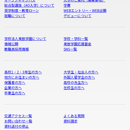
総合型選抜（AO入学）について
学費
奨学制度・教育ローン
WEBエントリー・WEB出願
就職について
デビューについて
学校法人東放学園について
学校・学科一覧
情報公開
東放学園応援基金
教職員採用情報
SNS一覧
高校1・2・3年生の方へ
大学生・社会人の方へ
地方にお住まいの方へ
外国人留学生の方へ
保護者の方へ
高校の先生方へ
企業の方へ
在校生の方へ
卒業生の方へ
交通アクセス一覧
よくある質問
お問い合わせ一覧
資料請求
資料送付の停止