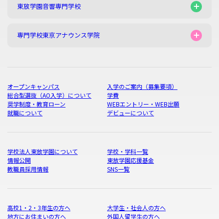
東放学園音響専門学校
専門学校東京アナウンス学院
オープンキャンパス
入学のご案内（募集要項）
総合型選抜（AO入学）について
学費
奨学制度・教育ローン
WEBエントリー・WEB出願
就職について
デビューについて
学校法人東放学園について
学校・学科一覧
情報公開
東放学園応援基金
教職員採用情報
SNS一覧
高校1・2・3年生の方へ
大学生・社会人の方へ
地方にお住まいの方へ
外国人留学生の方へ