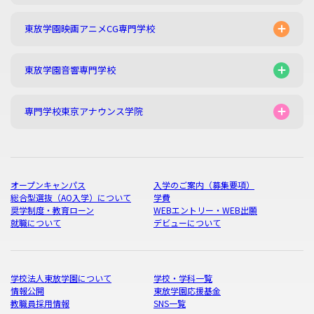
東放学園映画アニメCG専門学校
東放学園音響専門学校
専門学校東京アナウンス学院
オープンキャンパス
入学のご案内（募集要項）
総合型選抜（AO入学）について
学費
奨学制度・教育ローン
WEBエントリー・WEB出願
就職について
デビューについて
学校法人東放学園について
学校・学科一覧
情報公開
東放学園応援基金
教職員採用情報
SNS一覧