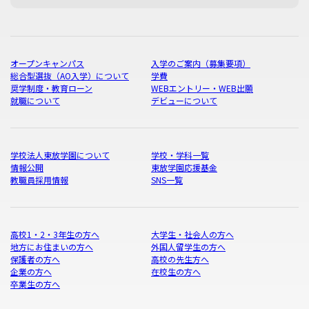
オープンキャンパス
入学のご案内（募集要項）
総合型選抜（AO入学）について
学費
奨学制度・教育ローン
WEBエントリー・WEB出願
就職について
デビューについて
学校法人東放学園について
学校・学科一覧
情報公開
東放学園応援基金
教職員採用情報
SNS一覧
高校1・2・3年生の方へ
大学生・社会人の方へ
地方にお住まいの方へ
外国人留学生の方へ
保護者の方へ
高校の先生方へ
企業の方へ
在校生の方へ
卒業生の方へ