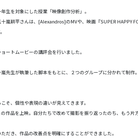
一年生を対象にした授業「映像創作分析」。
耕平さんは、[Alexandros]のMVや、映画『SUPER HAPPY 
す。
ショートムービーの講評会を行いました。
十嵐先生が執筆した脚本をもとに、２つのグループに分かれて制作
らこそ、個性や表現の違いが見えてきます。
との作品を上映。自分たちで改めて撮影を振り返ったのち、もう片
いただき、作品の改善点を明確にすることができました。