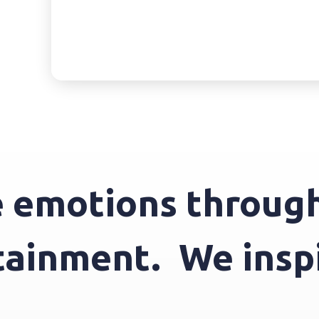
motions through e
tertainment.
We i