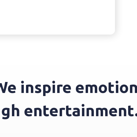
inspire emotions 
hrough entertainm