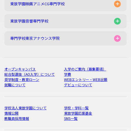
東放学園映画アニメCG専門学校
東放学園音響専門学校
専門学校東京アナウンス学院
オープンキャンパス
入学のご案内（募集要項）
総合型選抜（AO入学）について
学費
奨学制度・教育ローン
WEBエントリー・WEB出願
就職について
デビューについて
学校法人東放学園について
学校・学科一覧
情報公開
東放学園応援基金
教職員採用情報
SNS一覧