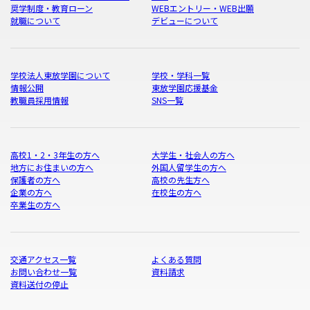
奨学制度・教育ローン
WEBエントリー・WEB出願
就職について
デビューについて
学校法人東放学園について
学校・学科一覧
情報公開
東放学園応援基金
教職員採用情報
SNS一覧
高校1・2・3年生の方へ
大学生・社会人の方へ
地方にお住まいの方へ
外国人留学生の方へ
保護者の方へ
高校の先生方へ
企業の方へ
在校生の方へ
卒業生の方へ
交通アクセス一覧
よくある質問
お問い合わせ一覧
資料請求
資料送付の停止