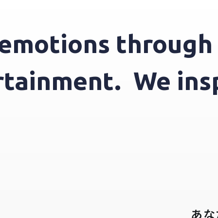
otions through en
ntertainment.
We i
あな