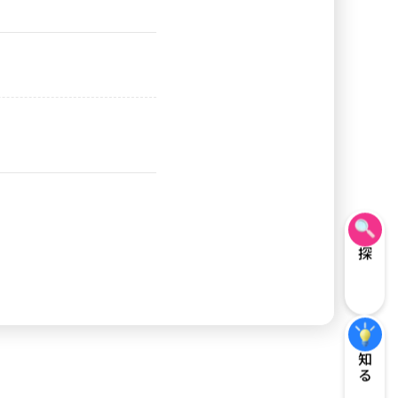
探す
知る