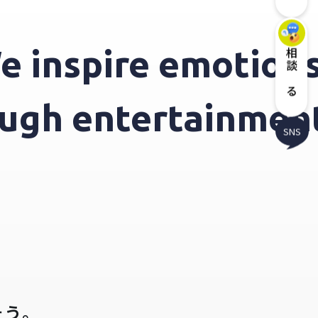
nspire emotions t
相談する
hrough entertainm
SNS
そう。