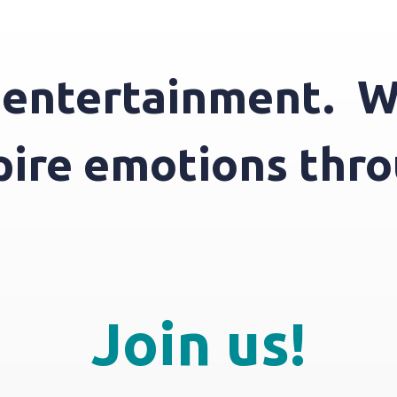
tertainment.
We in
inspire emotions 
Join us!