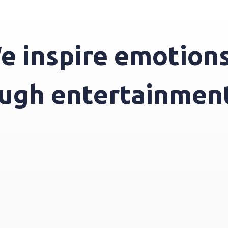
spire emotions th
through entertain