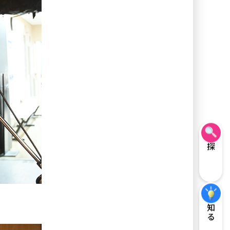
探す
知る