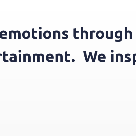
otions through en
ntertainment.
We 