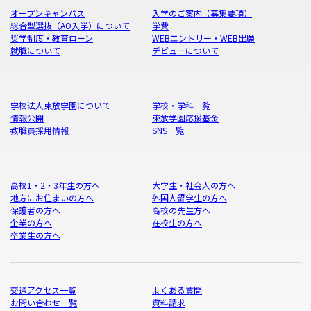
オープンキャンパス
入学のご案内（募集要項）
総合型選抜（AO入学）について
学費
奨学制度・教育ローン
WEBエントリー・WEB出願
就職について
デビューについて
学校法人東放学園について
学校・学科一覧
情報公開
東放学園応援基金
教職員採用情報
SNS一覧
高校1・2・3年生の方へ
大学生・社会人の方へ
地方にお住まいの方へ
外国人留学生の方へ
保護者の方へ
高校の先生方へ
企業の方へ
在校生の方へ
卒業生の方へ
交通アクセス一覧
よくある質問
お問い合わせ一覧
資料請求