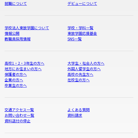
就職について
デビューについて
学校法人東放学園について
学校・学科一覧
情報公開
東放学園応援基金
教職員採用情報
SNS一覧
高校1・2・3年生の方へ
大学生・社会人の方へ
地方にお住まいの方へ
外国人留学生の方へ
保護者の方へ
高校の先生方へ
企業の方へ
在校生の方へ
卒業生の方へ
交通アクセス一覧
よくある質問
お問い合わせ一覧
資料請求
資料送付の停止