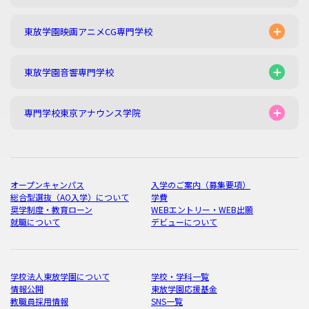
東放学園映画アニメCG専門学校
東放学園音響専門学校
専門学校東京アナウンス学院
オープンキャンパス
入学のご案内（募集要項）
総合型選抜（AO入学）について
学費
奨学制度・教育ローン
WEBエントリー・WEB出願
就職について
デビューについて
学校法人東放学園について
学校・学科一覧
情報公開
東放学園応援基金
教職員採用情報
SNS一覧