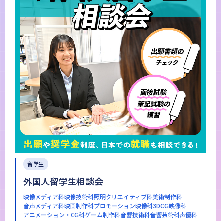
留学生
外国人留学生相談会
映像メディア科
映像技術科
照明クリエイティブ科
美術制作科
音声メディア科
映画制作科
プロモーション映像科
3DCG映像科
アニメーション・CG科
ゲーム制作科
音響技術科
音響芸術科
声優科