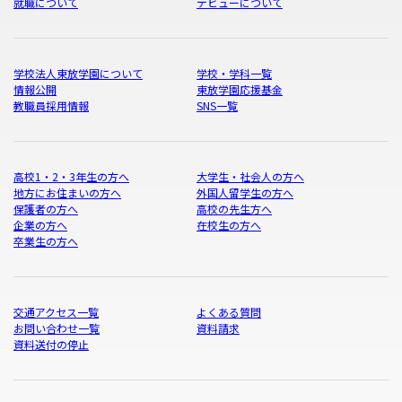
就職について
デビューについて
学校法人東放学園について
学校・学科一覧
情報公開
東放学園応援基金
教職員採用情報
SNS一覧
高校1・2・3年生の方へ
大学生・社会人の方へ
地方にお住まいの方へ
外国人留学生の方へ
保護者の方へ
高校の先生方へ
企業の方へ
在校生の方へ
卒業生の方へ
交通アクセス一覧
よくある質問
お問い合わせ一覧
資料請求
資料送付の停止