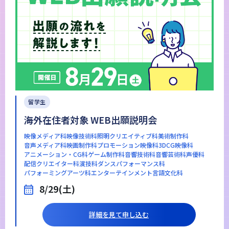
留学生
海外在住者対象 WEB出願説明会
映像メディア科
映像技術科
照明クリエイティブ科
美術制作科
音声メディア科
映画制作科
プロモーション映像科
3DCG映像科
アニメーション・CG科
ゲーム制作科
音響技術科
音響芸術科
声優科
配信クリエイター科
演技科
ダンスパフォーマンス科
パフォーミングアーツ科
エンターテインメント言語文化科
8/29(土)
詳細を見て申し込む