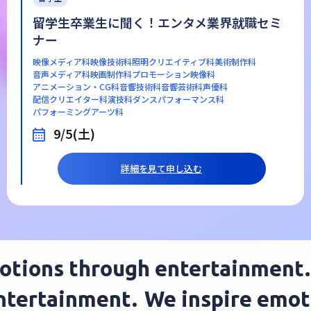
留学生卒業生に聞く！エンタメ業界就職セミ
ナー
映像メディア科
映像技術科
照明クリエイティブ科
美術制作科
音声メディア科
映画制作科
プロモーション映像科
アニメーション・CG科
音響技術科
音響芸術科
声優科
配信クリエイター科
演技科
ダンスパフォーマンス科
パフォーミングアーツ科
9/5(土)
詳細を見て申し込む
ions through entertainment.
W
 entertainment.
We inspire em