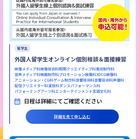
留学生
外国人留学生オンライン個別相談＆面接練習
映像メディア科
映像技術科
照明クリエイティブ科
美術制作科
音声メディア科
映画制作科
プロモーション映像科
3DCG映像科
アニメーション・CG科
ゲーム制作科
音響技術科
音響芸術科
声優科
配信クリエイター科
演技科
ダンスパフォーマンス科
パフォーミングアーツ科
エンターテインメント言語文化科
日程は詳細にてご確認ください
詳細を見て申し込む