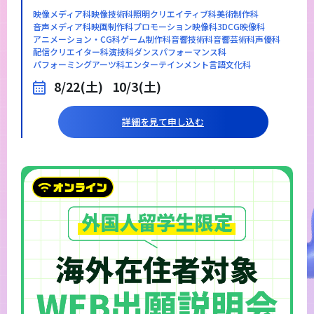
映像メディア科
映像技術科
照明クリエイティブ科
美術制作科
音声メディア科
映画制作科
プロモーション映像科
3DCG映像科
アニメーション・CG科
ゲーム制作科
音響技術科
音響芸術科
声優科
配信クリエイター科
演技科
ダンスパフォーマンス科
パフォーミングアーツ科
エンターテインメント言語文化科
8/22(土)
10/3(土)
詳細を見て申し込む