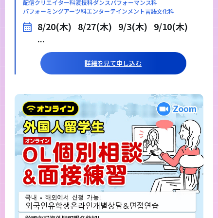
配信クリエイター科
演技科
ダンスパフォーマンス科
パフォーミングアーツ科
エンターテインメント言語文化科
8/20(木)
8/27(木)
9/3(木)
9/10(木)
...
詳細を見て申し込む