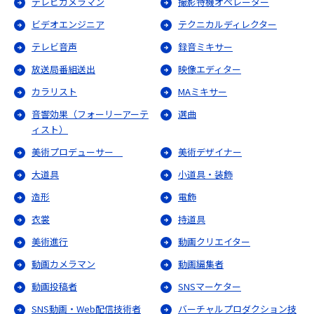
テレビカメラマン
撮影特機オペレーター
ビデオエンジニア
テクニカルディレクター
テレビ音声
録音ミキサー
放送局番組送出
映像エディター
カラリスト
MAミキサー
音響効果（フォーリーアーテ
選曲
ィスト）
美術プロデューサー
美術デザイナー
大道具
小道具・装飾
造形
電飾
衣裳
持道具
美術進行
動画クリエイター
動画カメラマン
動画編集者
動画投稿者
SNSマーケター
SNS動画・Web配信技術者
バーチャルプロダクション技