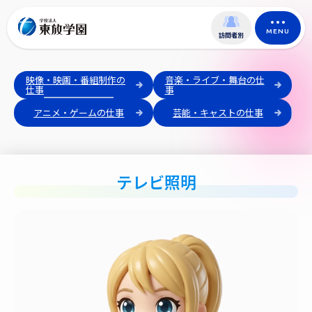
MENU
訪問者別
映像・映画・番組制作の
音楽・ライブ・舞台の仕
仕事
事
アニメ・ゲームの仕事
芸能・キャストの仕事
テレビ照明