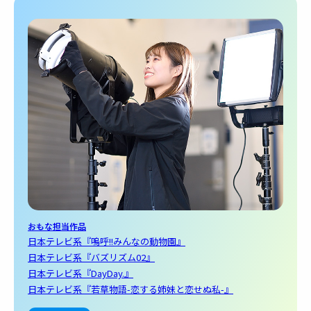
おもな担当作品
日本テレビ系『嗚呼!!みんなの動物園』
日本テレビ系『バズリズム02』
日本テレビ系『DayDay.』
日本テレビ系『若草物語-恋する姉妹と恋せぬ私-』