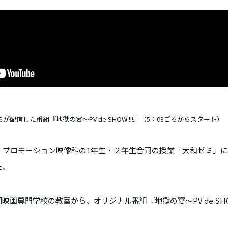
信した番組『地獄の宴～PV de SHOW !!!』（5：03ごろからスタート）
2日間、プロモーション映像科の1年生・２年生合同の授業「大和ゼミ」にて、
た。
画専門学校の教室から、オリジナル番組『地獄の宴～PV de SHOW