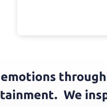
motions through e
tertainment.
We i