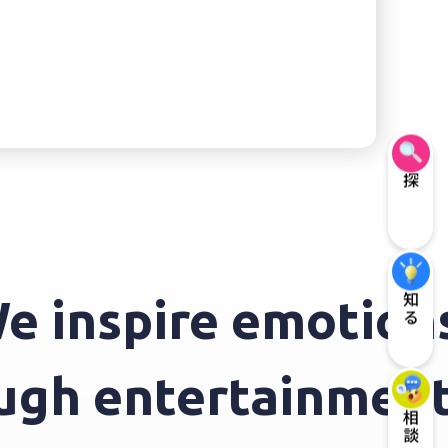
探す
知る
inspire emotions 
hrough entertainme
相談する