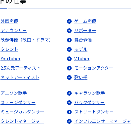
トの仕事
外画声優
ゲーム声優
アナウンサー
リポーター
映像俳優（映画・ドラマ）
舞台俳優
タレント
モデル
YouTuber
VTuber
2.5次元アーティスト
モーションアクター
ネットアーティスト
歌い手
アニソン歌手
キャラソン歌手
ステージダンサー
バックダンサー
ミュージカルダンサー
ストリートダンサー
タレントマネージャー
インフルエンサーマネージ