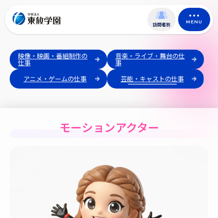
MENU
訪問者別
映像・映画・番組制作の
音楽・ライブ・舞台の仕
仕事
事
アニメ・ゲームの仕事
芸能・キャストの仕事
モーションアクター