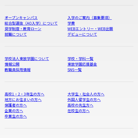
オープンキャンパス
入学のご案内（募集要項）
総合型選抜（AO入学）について
学費
奨学制度・教育ローン
WEBエントリー・WEB出願
就職について
デビューについて
学校法人東放学園について
学校・学科一覧
情報公開
東放学園応援基金
教職員採用情報
SNS一覧
高校1・2・3年生の方へ
大学生・社会人の方へ
地方にお住まいの方へ
外国人留学生の方へ
保護者の方へ
高校の先生方へ
企業の方へ
在校生の方へ
卒業生の方へ