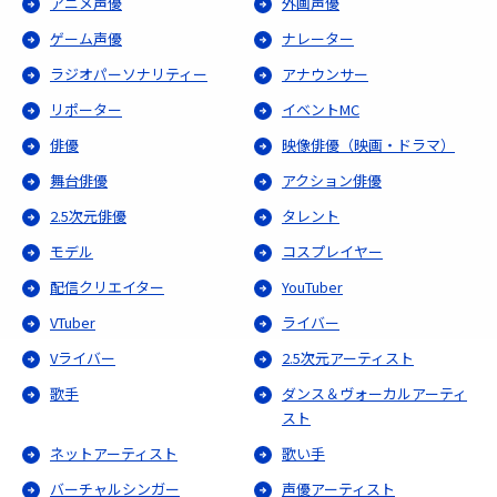
アニメ声優
外画声優
ゲーム声優
ナレーター
ラジオパーソナリティー
アナウンサー
リポーター
イベントMC
俳優
映像俳優（映画・ドラマ）
舞台俳優
アクション俳優
2.5次元俳優
タレント
モデル
コスプレイヤー
配信クリエイター
YouTuber
VTuber
ライバー
Vライバー
2.5次元アーティスト
歌手
ダンス＆ヴォーカルアーティ
スト
ネットアーティスト
歌い手
バーチャルシンガー
声優アーティスト