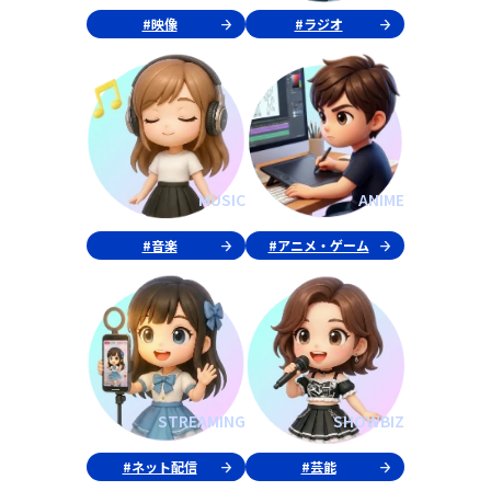
#映像
#ラジオ
MUSIC
ANIME
#音楽
#アニメ・ゲーム
STREAMING
SHOWBIZ
#ネット配信
#芸能