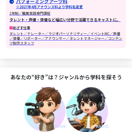
パフォーミングアーツ科
※2027年4月アナウンス科より学科名変更
2年制／職業実践専門課程
タレント・声優・俳優など幅広い分野で活躍できるキャストに。
めざす仕事
タレント／ナレーター／ラジオパーソナリティー／イベントMC／声優
／俳優／リポーター／アナウンサー／タレントマネージャー／コンテン
ツ制作スタッフ
あなたの“好き”は？ジャンルから学科を探そう
MOVIE
RADIO