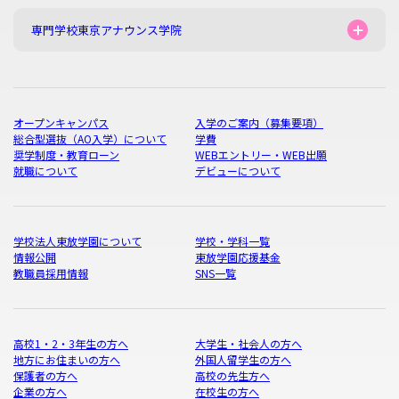
専門学校東京アナウンス学院
オープンキャンパス
入学のご案内（募集要項）
総合型選抜（AO入学）について
学費
奨学制度・教育ローン
WEBエントリー・WEB出願
就職について
デビューについて
学校法人東放学園について
学校・学科一覧
情報公開
東放学園応援基金
教職員採用情報
SNS一覧
高校1・2・3年生の方へ
大学生・社会人の方へ
地方にお住まいの方へ
外国人留学生の方へ
保護者の方へ
高校の先生方へ
企業の方へ
在校生の方へ