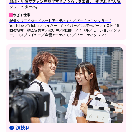
SNS・配信でファンを魅了するノウハウを習得。"推される"人気
クリエイターへ。
めざす仕事
配信クリエイター／ネットアーティスト／バーチャルシンガー／
YouTuber／VTuber／ライバー／Vライバー／2.5次元アーティスト／動
画投稿者／動画編集者／歌い手／MIX師／アイドル／モーションアクタ
ー／コスプレイヤー／声優アーティスト／バラエティタレント
演技科