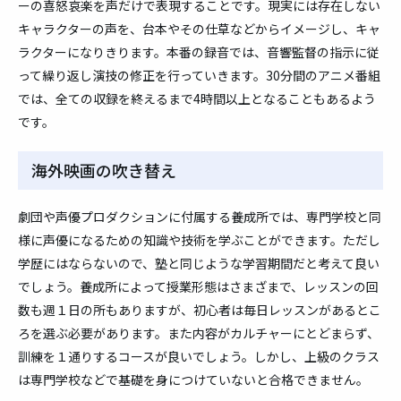
ーの喜怒哀楽を声だけで表現することです。現実には存在しない
キャラクターの声を、台本やその仕草などからイメージし、キャ
ラクターになりきります。本番の録音では、音響監督の指示に従
って繰り返し演技の修正を行っていきます。30分間のアニメ番組
では、全ての収録を終えるまで4時間以上となることもあるよう
です。
海外映画の吹き替え
劇団や声優プロダクションに付属する養成所では、専門学校と同
様に声優になるための知識や技術を学ぶことができます。ただし
学歴にはならないので、塾と同じような学習期間だと考えて良い
でしょう。養成所によって授業形態はさまざまで、レッスンの回
数も週１日の所もありますが、初心者は毎日レッスンがあるとこ
ろを選ぶ必要があります。また内容がカルチャーにとどまらず、
訓練を１通りするコースが良いでしょう。しかし、上級のクラス
は専門学校などで基礎を身につけていないと合格できません。