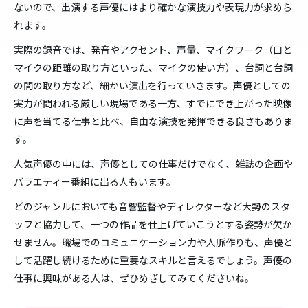
ないので、出演する声優にはより確かな演技力や表現力が求めら
れます。
実際の録音では、発音やアクセント、声量、マイクワーク（口と
マイクの距離の取り方といった、マイクの使い方）、台詞と台詞
の間の取り方など、細かい演出を行っていきます。声優としての
実力が問われる厳しい現場である一方、すでにでき上がった映像
に声を当てる仕事と比べ、自由な演技を発揮できる良さもありま
す。
人気声優の中には、声優としての仕事だけでなく、雑誌の企画や
バラエティー番組に出る人もいます。
どのジャンルにおいても音響監督やディレクターなど大勢のスタ
ッフと協力して、一つの作品を仕上げていこうとする姿勢が欠か
せません。職場でのコミュニケーション力や人脈作りも、声優と
して活躍し続けるために重要なスキルと言えるでしょう。声優の
仕事に興味がある人は、ぜひめざしてみてくださいね。