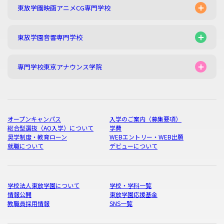
東放学園映画アニメCG専門学校
東放学園音響専門学校
専門学校東京アナウンス学院
オープンキャンパス
入学のご案内（募集要項）
総合型選抜（AO入学）について
学費
奨学制度・教育ローン
WEBエントリー・WEB出願
就職について
デビューについて
学校法人東放学園について
学校・学科一覧
情報公開
東放学園応援基金
教職員採用情報
SNS一覧