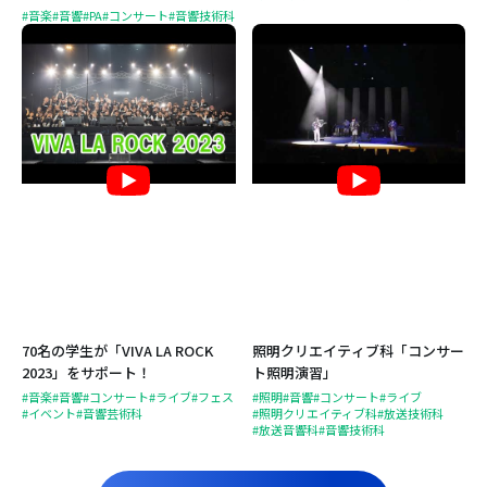
#音楽
#音響
#PA
#コンサート
#音響技術科
70名の学生が「VIVA LA ROCK
照明クリエイティブ科「コンサー
2023」をサポート！
ト照明演習」
#音楽
#音響
#コンサート
#ライブ
#フェス
#照明
#音響
#コンサート
#ライブ
#イベント
#音響芸術科
#照明クリエイティブ科
#放送技術科
#放送音響科
#音響技術科