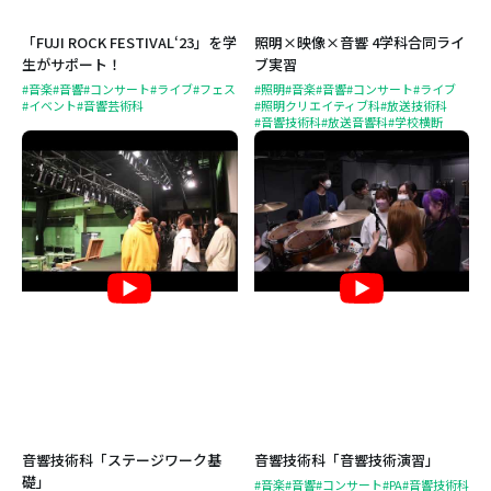
「FUJI ROCK FESTIVAL‘23」を学
照明×映像×音響 4学科合同ライ
生がサポート！
ブ実習
#音楽
#音響
#コンサート
#ライブ
#フェス
#照明
#音楽
#音響
#コンサート
#ライブ
#イベント
#音響芸術科
#照明クリエイティブ科
#放送技術科
#音響技術科
#放送音響科
#学校横断
音響技術科「ステージワーク基
音響技術科「音響技術演習」
礎」
#音楽
#音響
#コンサート
#PA
#音響技術科