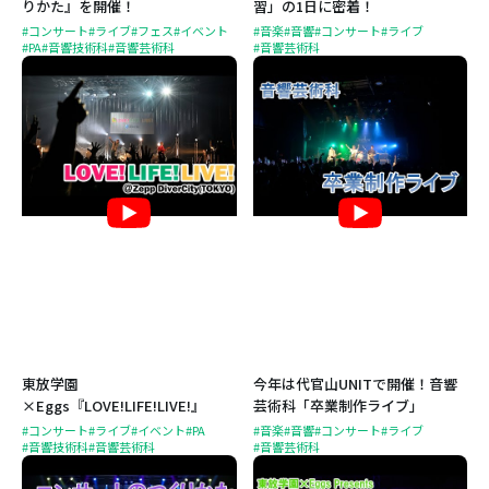
りかた』を開催！
習」の1日に密着！
#コンサート
#ライブ
#フェス
#イベント
#音楽
#音響
#コンサート
#ライブ
#PA
#音響技術科
#音響芸術科
#音響芸術科
東放学園
今年は代官山UNITで開催！音響
×Eggs『LOVE!LIFE!LIVE!』
芸術科「卒業制作ライブ」
#コンサート
#ライブ
#イベント
#PA
#音楽
#音響
#コンサート
#ライブ
#音響技術科
#音響芸術科
#音響芸術科