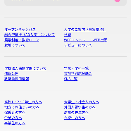
オープンキャンパス
入学のご案内（募集要項）
総合型選抜（AO入学）について
学費
奨学制度・教育ローン
WEBエントリー・WEB出願
就職について
デビューについて
学校法人東放学園について
学校・学科一覧
情報公開
東放学園応援基金
教職員採用情報
SNS一覧
高校1・2・3年生の方へ
大学生・社会人の方へ
地方にお住まいの方へ
外国人留学生の方へ
保護者の方へ
高校の先生方へ
企業の方へ
在校生の方へ
卒業生の方へ