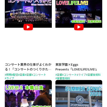
コンサート業界の仕事がよくわか
東放学園×Eggs
る！「コンサートのつくりかた」
Presents「LOVE!LIFE!LIVE!」
を開催！
#照明
#配信
#音楽
#音響
#コンサート
#音響
#コンサート
#ライブ
#音響技術科
#ライブ
#音響芸術科