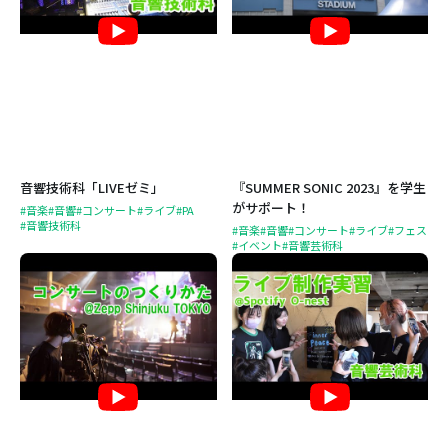
音響技術科「LIVEゼミ」
『SUMMER SONIC 2023』を学生
がサポート！
#音楽
#音響
#コンサート
#ライブ
#PA
#音響技術科
#音楽
#音響
#コンサート
#ライブ
#フェス
#イベント
#音響芸術科