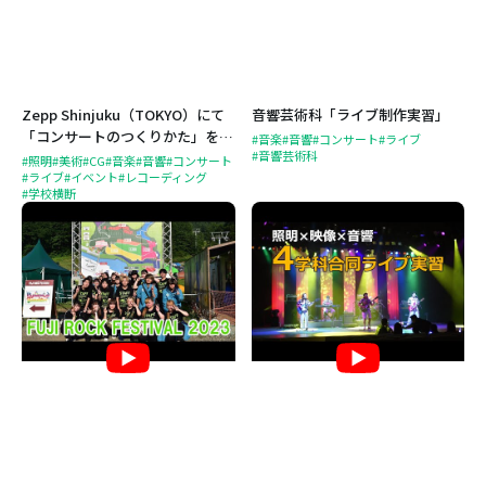
Zepp Shinjuku（TOKYO）にて
音響芸術科「ライブ制作実習」
「コンサートのつくりかた」を開
#音楽
#音響
#コンサート
#ライブ
#音響芸術科
催！
#照明
#美術
#CG
#音楽
#音響
#コンサート
#ライブ
#イベント
#レコーディング
#学校横断