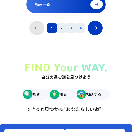
動画一覧
1
2
3
4
FIND Your WAY.
自分の進む道を見つけよう
探す
知る
相談する
できっと見つかる“あなたらしい道”。