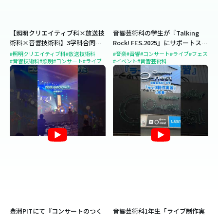
【照明クリエイティブ科×放送技
音響芸術科の学生が『Talking
術科×音響技術科】3学科合同コ
Rock! FES.2025』にサポートスタ
ンサート実習を実施！
ッフとして参加！
#照明クリエイティブ科
#放送技術科
#音楽
#音響
#コンサート
#ライブ
#フェス
#音響技術科
#照明
#コンサート
#ライブ
#イベント
#音響芸術科
豊洲PITにて『コンサートのつく
音響芸術科1年生「ライブ制作実