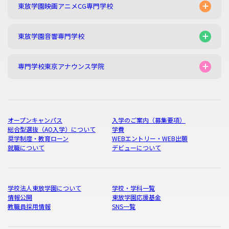
東放学園映画アニメCG専門学校
東放学園音響専門学校
専門学校東京アナウンス学院
オープンキャンパス
入学のご案内（募集要項）
総合型選抜（AO入学）について
学費
奨学制度・教育ローン
WEBエントリー・WEB出願
就職について
デビューについて
学校法人東放学園について
学校・学科一覧
情報公開
東放学園応援基金
教職員採用情報
SNS一覧