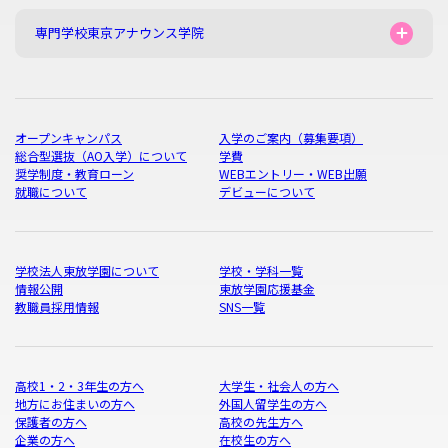
専門学校東京アナウンス学院
オープンキャンパス
入学のご案内（募集要項）
総合型選抜（AO入学）について
学費
奨学制度・教育ローン
WEBエントリー・WEB出願
就職について
デビューについて
学校法人東放学園について
学校・学科一覧
情報公開
東放学園応援基金
教職員採用情報
SNS一覧
高校1・2・3年生の方へ
大学生・社会人の方へ
地方にお住まいの方へ
外国人留学生の方へ
保護者の方へ
高校の先生方へ
企業の方へ
在校生の方へ