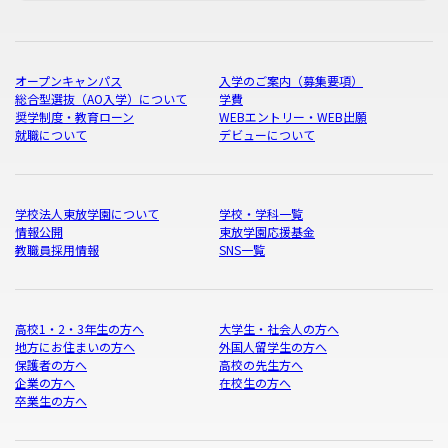
オープンキャンパス
入学のご案内（募集要項）
総合型選抜（AO入学）について
学費
奨学制度・教育ローン
WEBエントリー・WEB出願
就職について
デビューについて
学校法人東放学園について
学校・学科一覧
情報公開
東放学園応援基金
教職員採用情報
SNS一覧
高校1・2・3年生の方へ
大学生・社会人の方へ
地方にお住まいの方へ
外国人留学生の方へ
保護者の方へ
高校の先生方へ
企業の方へ
在校生の方へ
卒業生の方へ