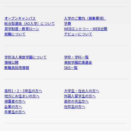
オープンキャンパス
入学のご案内（募集要項）
総合型選抜（AO入学）について
学費
奨学制度・教育ローン
WEBエントリー・WEB出願
就職について
デビューについて
学校法人東放学園について
学校・学科一覧
情報公開
東放学園応援基金
教職員採用情報
SNS一覧
高校1・2・3年生の方へ
大学生・社会人の方へ
地方にお住まいの方へ
外国人留学生の方へ
保護者の方へ
高校の先生方へ
企業の方へ
在校生の方へ
卒業生の方へ