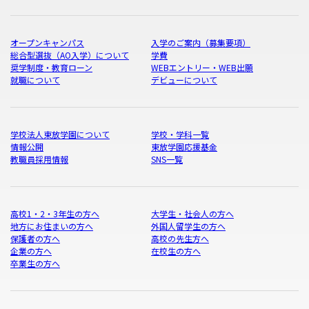
オープンキャンパス
入学のご案内（募集要項）
総合型選抜（AO入学）について
学費
奨学制度・教育ローン
WEBエントリー・WEB出願
就職について
デビューについて
学校法人東放学園について
学校・学科一覧
情報公開
東放学園応援基金
教職員採用情報
SNS一覧
高校1・2・3年生の方へ
大学生・社会人の方へ
地方にお住まいの方へ
外国人留学生の方へ
保護者の方へ
高校の先生方へ
企業の方へ
在校生の方へ
卒業生の方へ