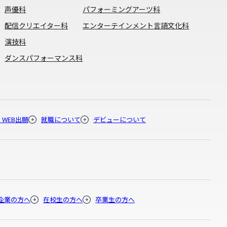
声優科
パフォーミングアーツ科
配信クリエイター科
エンターテインメント言語文化科
演技科
ダンスパフォーマンス科
・WEB出願
就職について
デビューについて
企業の方へ
在校生の方へ
卒業生の方へ