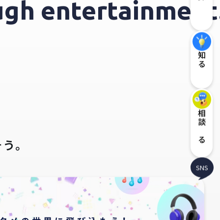
探す
rough entertainme
知る
相談する
そう。
SNS