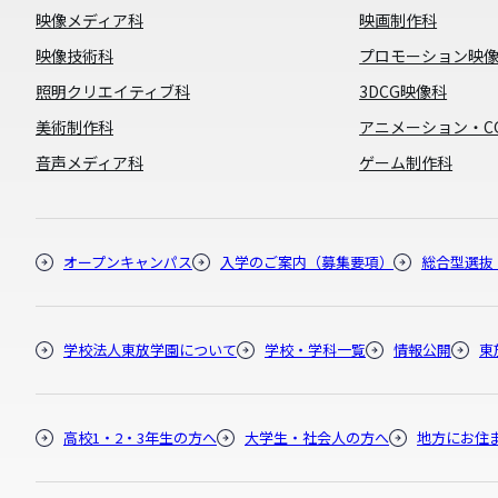
映像メディア科
映画制作科
映像技術科
プロモーション映
照明クリエイティブ科
3DCG映像科
美術制作科
アニメーション・C
音声メディア科
ゲーム制作科
オープンキャンパス
入学のご案内（募集要項）
総合型選抜
学校法人東放学園について
学校・学科一覧
情報公開
東
高校1・2・3年生の方へ
大学生・社会人の方へ
地方にお住