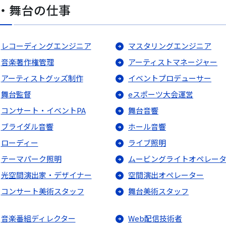
・舞台の仕事
レコーディングエンジニア
マスタリングエンジニア
音楽著作権管理
アーティストマネージャー
アーティストグッズ制作
イベントプロデューサー
舞台監督
eスポーツ大会運営
コンサート・イベントPA
舞台音響
ブライダル音響
ホール音響
ローディー
ライブ照明
テーマパーク照明
ムービングライトオペレー
光空間演出家・デザイナー
空間演出オペレーター
コンサート美術スタッフ
舞台美術スタッフ
音楽番組ディレクター
Web配信技術者