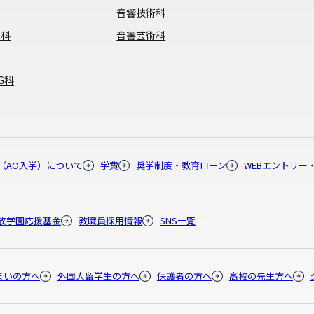
音響技術科
像科
音響芸術科
G科
（AO入学）について
学費
奨学制度・教育ローン
WEBエントリー
放学園応援基金
教職員採用情報
SNS一覧
まいの方へ
外国人留学生の方へ
保護者の方へ
高校の先生方へ