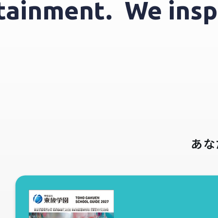
ertainment.
We in
あな