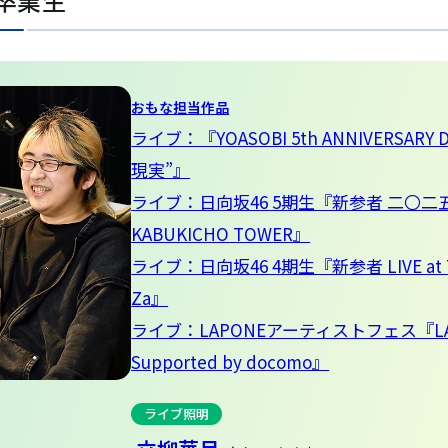
卒業生
おもな担当作品
ライブ：『YOASOBI 5th ANNIVERSARY DO
現実”』
ライブ：日向坂46 5期生『新参者 二〇二五 i
KABUKICHO TOWER』
ライブ：日向坂46 4期生『新参者 LIVE at T
Za』
ライブ：LAPONEアーティストフェス『LAPO
Supported by docomo』
ライブ照明