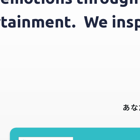
tertainment.
We i
あな