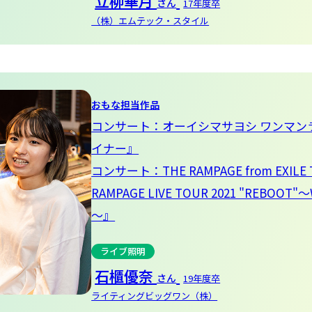
立柳華月
さん
17年度卒
（株）エムテック・スタイル
おもな担当作品
コンサート：オーイシマサヨシ ワンマン
イナー』
コンサート：THE RAMPAGE from EXILE 
RAMPAGE LIVE TOUR 2021 "REBOOT"～
～』
ライブ照明
石櫃優奈
さん
19年度卒
ライティングビッグワン（株）