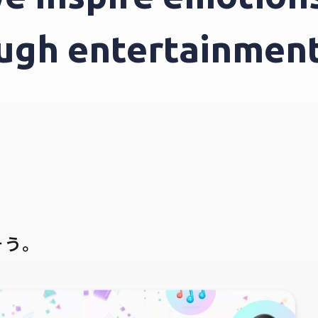
hrough entertainm
そう。