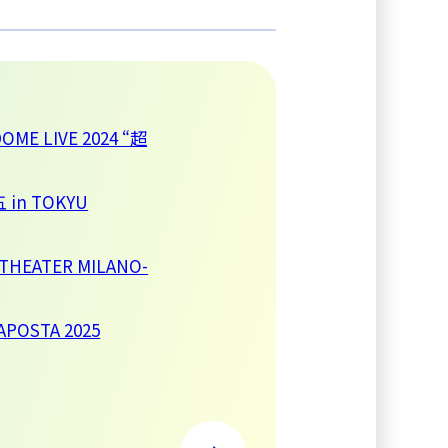
ME LIVE 2024 “超
n TOKYU
HEATER MILANO-
STA 2025