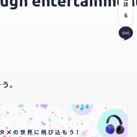
hrough entertainm
相談する
SNS
そう。