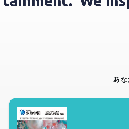
tertainment.
We i
あな