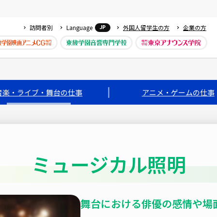
訪問者別
Language
外国人留学生の方
企業の方
JP
音楽・ライブ・舞台の仕事
アニメ・ゲームの仕事
ミュージカル照明
舞台における俳優の感情や場