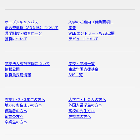
オープンキャンパス
入学のご案内（募集要項）
総合型選抜（AO入学）について
学費
奨学制度・教育ローン
WEBエントリー・WEB出願
就職について
デビューについて
学校法人東放学園について
学校・学科一覧
情報公開
東放学園応援基金
教職員採用情報
SNS一覧
高校1・2・3年生の方へ
大学生・社会人の方へ
地方にお住まいの方へ
外国人留学生の方へ
保護者の方へ
高校の先生方へ
企業の方へ
在校生の方へ
卒業生の方へ