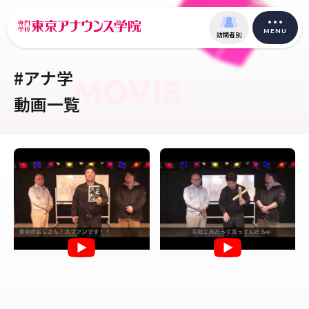
MENU
訪問者別
#アナ学
MOVIE
動画一覧