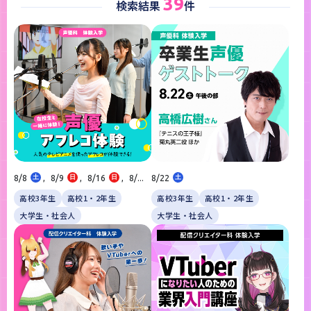
39
検索結果
件
8/8
土
,
8/9
日
,
8/16
日
,
8/...
8/22
土
高校3年生
高校1・2年生
高校3年生
高校1・2年生
大学生・社会人
大学生・社会人