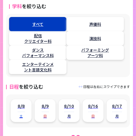
学科
を絞り込む
すべて
声優科
配信
演技科
クリエイター科
ダンス
パフォーミング
パフォーマンス科
アーツ科
エンターテインメ
ント言語文化科
日程
を絞り込む
日程は左右にスワイプできます
8/8
8/9
8/10
8/16
8/17
土
日
月
日
月