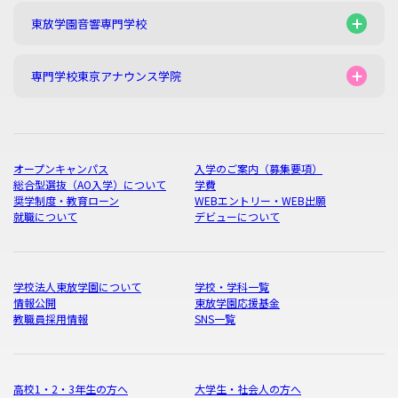
東放学園音響専門学校
専門学校東京アナウンス学院
オープンキャンパス
入学のご案内（募集要項）
総合型選抜（AO入学）について
学費
奨学制度・教育ローン
WEBエントリー・WEB出願
就職について
デビューについて
学校法人東放学園について
学校・学科一覧
情報公開
東放学園応援基金
教職員採用情報
SNS一覧
高校1・2・3年生の方へ
大学生・社会人の方へ