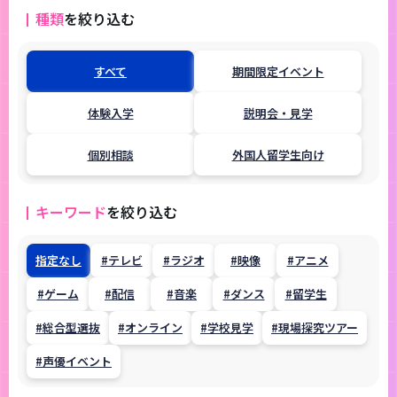
種類
を絞り込む
すべて
期間限定イベント
体験入学
説明会・見学
個別相談
外国人留学生向け
キーワード
を
絞り込む
指定なし
#テレビ
#ラジオ
#映像
#アニメ
#ゲーム
#配信
#音楽
#ダンス
#留学生
#総合型選抜
#オンライン
#学校見学
#現場探究ツアー
#声優イベント