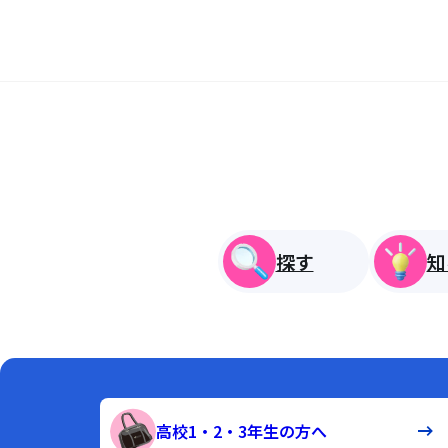
探す
知
高校1・2・3年生の方へ