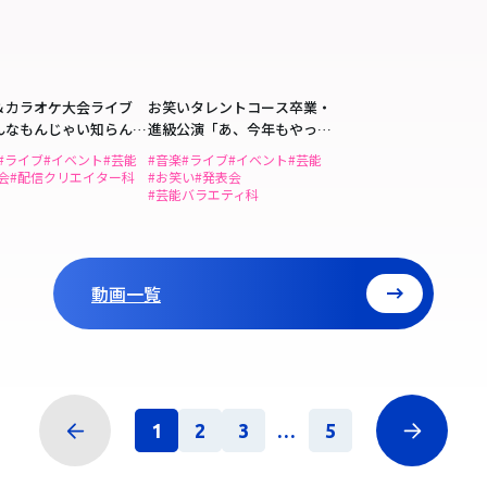
＆カラオケ大会ライブ
お笑いタレントコース卒業・
んなもんじゃい知らんけ
進級公演「あ、今年もやって
んじゃん」
#ライブ
#イベント
#芸能
#音楽
#ライブ
#イベント
#芸能
会
#配信クリエイター科
#お笑い
#発表会
#芸能バラエティ科
動画一覧
1
2
3
...
5