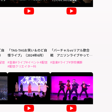
ど自
「TAG-TAGお笑い＆のど自
「バーチャルvsリアル歌合
月）
慢ライブ」（2024年6月）
戦 アニソンライブやってみ
た実習」出演者オーディショ
配信
#音楽
#ライブ
#イベント
#配信
#音楽
#ライブ
#学校横断
ン
#配信クリエイター科