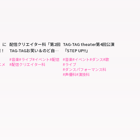
3』に
配信クリエイター科「第2回
TAG-TAG theater第4回公演
演！
TAG-TAGお笑い＆のど自慢
『STEP UP!!』
ライブ」
#音楽
#ライブ
#イベント
#配信
#音楽
#イベント
#ダンス
#歌
ニメ
#配信クリエイター科
#ライブ
#ダンスパフォーマンス科
#声優科
#演技科