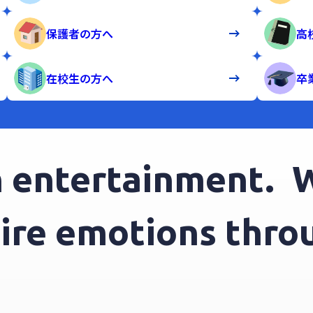
保護者の方へ
高
在校生の方へ
卒
ntertainment.
We 
spire emotions th