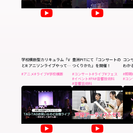
学校横断型カリキュラム「V
豊洲PITにて『コンサートの
コン
とR アニソンライブやってみ
つくりかた』を開催！
わか
た実習」ライブイベントを開
りか
#アニメ
#ライブ
#学校横断
#コンサート
#ライブ
#フェス
#照明
催！
#イベント
#PA
#音響技術科
#コン
#音響芸術科