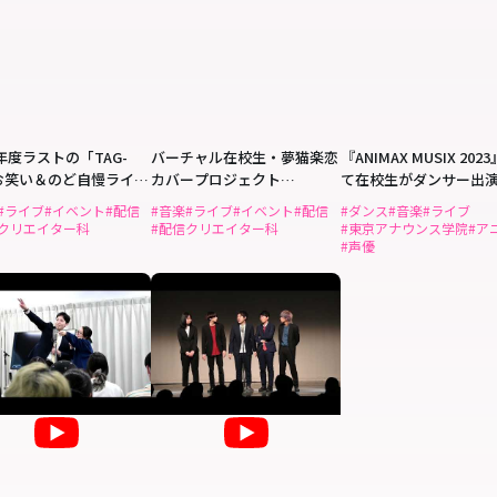
3年度ラストの「TAG-
バーチャル在校生・夢猫楽恋
『ANIMAX MUSIX 202
Gお笑い＆のど自慢ライ
カバープロジェクト
て在校生がダンサー出
「dreaming cats」
#ライブ
#イベント
#配信
#音楽
#ライブ
#イベント
#配信
#ダンス
#音楽
#ライブ
信クリエイター科
#配信クリエイター科
#東京アナウンス学院
#ア
#声優