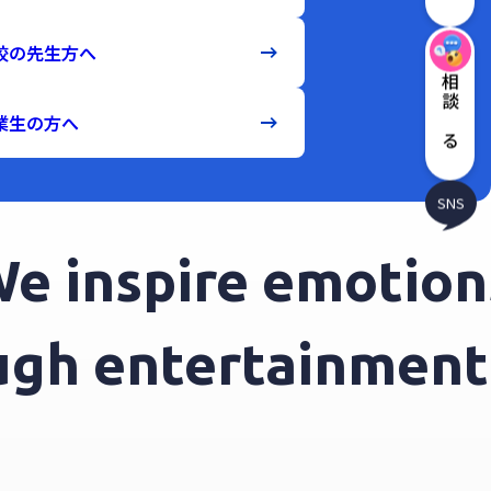
校の先生方へ
相談する
業生の方へ
SNS
inspire emotions 
rough entertainme