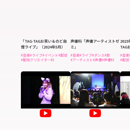
「TAG-TAGお笑い＆のど自
声優科「声優アーティストゼ
202
慢ライブ」（2024年5月）
ミ」
TA
ブ」
#音楽
#ライブ
#イベント
#配信
#音楽
#ライブ
#ダンス
#歌
#音楽
#配信クリエイター科
#アーティスト
#声優
#声優科
#配