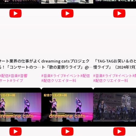
サート業界の仕事がよく
dreaming catsプロジェク
「TAG-TAGお笑い＆の
る！「コンサートのつく
ト「歌の夏祭りライブ」@草
慢ライブ」（2024年7
た」を開催！
加マルイ
#配信
#音楽
#音響
#音楽
#ライブ
#イベント
#配信
#音楽
#ライブ
#イベント
#
サート
#ライブ
#配信クリエイター科
#配信クリエイター科