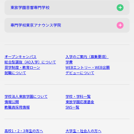
東放学園音響専門学校
専門学校東京アナウンス学院
オープンキャンパス
入学のご案内（募集要項）
総合型選抜（AO入学）について
学費
奨学制度・教育ローン
WEBエントリー・WEB出願
就職について
デビューについて
学校法人東放学園について
学校・学科一覧
情報公開
東放学園応援基金
教職員採用情報
SNS一覧
高校1・2・3年生の方へ
大学生・社会人の方へ